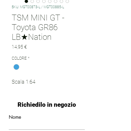
SKU: MGT00873-L / MGT00885-L
TSM MINI GT -
Toyota GR86
LB★Nation
Prezzo
14,95 €
COLORE
*
Scala 1:64
Richiedilo in negozio
Nome