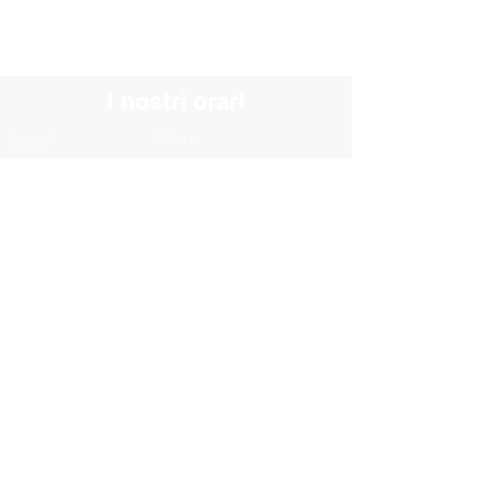
I nostri orari
Chiuso
Lunedì
Dal Martedì al Venerdì
10:30 - 13:00 / 16:00 - 19:30
Sabato
10:00 - 13:00 / 15:00 - 19:00
Domenica
Chiuso
Informazioni
Informazioni legali