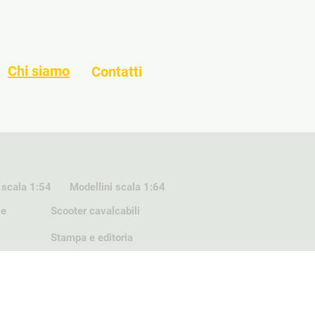
Chi siamo
Contatti
 scala 1:54
Modellini scala 1:64
ie
Scooter cavalcabili
Stampa e editoria