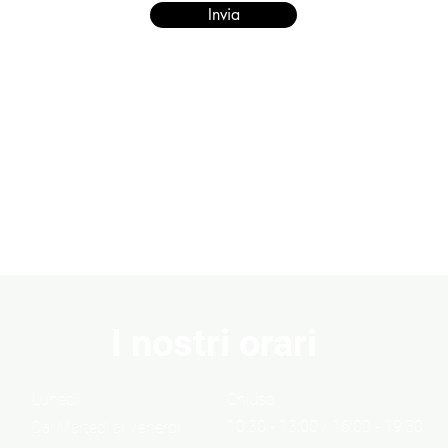
Invia
I nostri orari
Lunedì
Chiuso
10:30 - 13:00 / 16:00 - 19:30
Dal Martedì al Venerdì