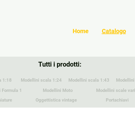
Home
Catalogo
Tutti i prodotti:
a 1:18
Modellini scala 1:24
Modellini scala 1:43
Modellini
i Formula 1
Modellini Moto
Modellini scale var
iature
Oggettistica vintage
Portachiavi