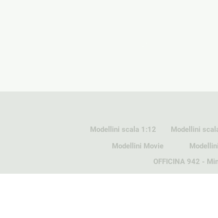
Modellini scala 1:12
Modellini scal
Modellini Movie
Modellin
OFFICINA 942 - Min