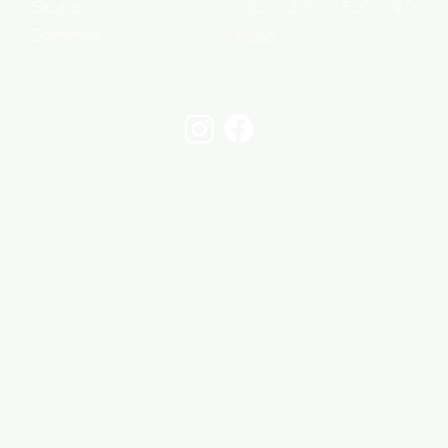
Sabato
10:00 - 13:00 / 15:00 - 19:00
Domenica
Chiuso
Informazioni
Cont
Informazioni legali
Via 
Privacy Policy
06 6
Cookie Policy
info@
05 - Tutti i diritti riservati.