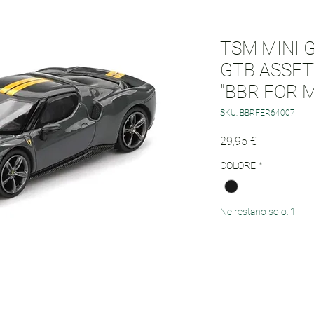
TSM MINI G
GTB ASSET
"BBR FOR M
SKU: BBRFER64007
Prezzo
29,95 €
COLORE
*
Ne restano solo: 1