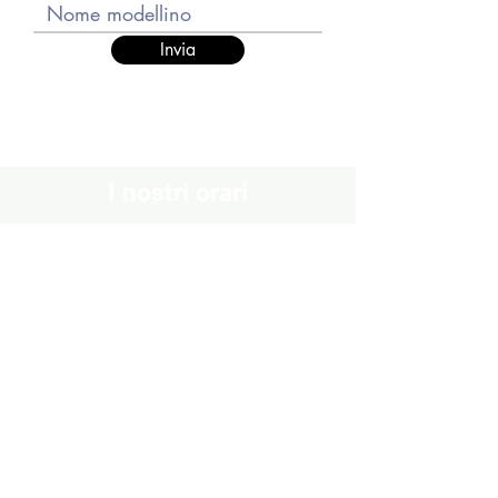
Invia
I nostri orari
Chiuso
Lunedì
Dal Martedì al Venerdì
10:30 - 13:00 / 16:00 - 19:30
Sabato
10:00 - 13:00 / 15:00 - 19:00
Domenica
Chiuso