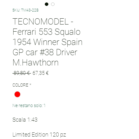
SKU: TM43-22B
TECNOMODEL -
Ferrari 553 Squalo
1954 Winner Spain
GP car #38 Driver
M.Hawthorn
Prezzo
Prezzo
 89,80 € 
67,35 €
regolare
scontato
COLORE
*
Ne restano solo: 1
Scala 1:43
Limited Edition 120 pz