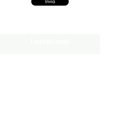
Invia
I nostri orari
Chiuso
Lunedì
Dal Martedì al Venerdì
10:30 - 13:00 / 16:00 - 19:30
Sabato
10:00 - 13:00 / 15:00 - 19:00
Domenica
Chiuso
Informazioni