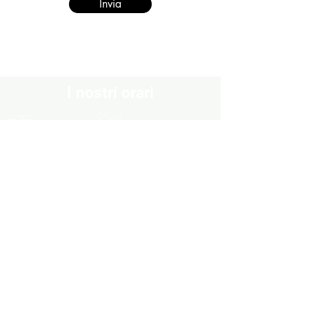
Invia
I nostri orari
Chiuso
Lunedì
Dal Martedì al Venerdì
10:30 - 13:00 / 16:00 - 19:30
Sabato
10:00 - 13:00 / 15:00 - 19:00
Domenica
Chiuso
Informazioni