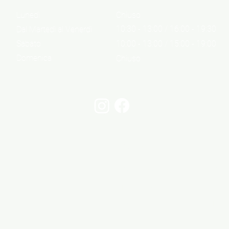
Lunedì
Chiuso
10:30 - 13:00 / 16:00 - 19:30
Dal Martedì al Venerdì
Sabato
10:00 - 13:00 / 15:00 - 19:00
Domenica
Chiuso
Informazioni
Cont
Informazioni legali
Via 
Privacy Policy
06 6
Cookie Policy
info@