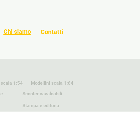
Chi siamo
Contatti
 scala 1:54
Modellini scala 1:64
ie
Scooter cavalcabili
Stampa e editoria