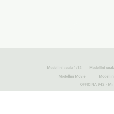
Modellini scala 1:12
Modellini scal
Modellini Movie
Modellin
OFFICINA 942 - Min