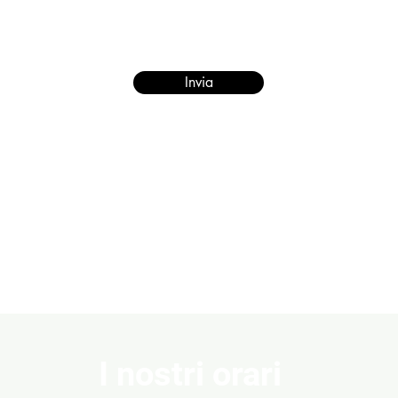
Invia
I nostri orari