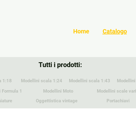
Home
Catalogo
Tutti i prodotti:
a 1:18
Modellini scala 1:24
Modellini scala 1:43
Modellini
i Formula 1
Modellini Moto
Modellini scale var
iature
Oggettistica vintage
Portachiavi