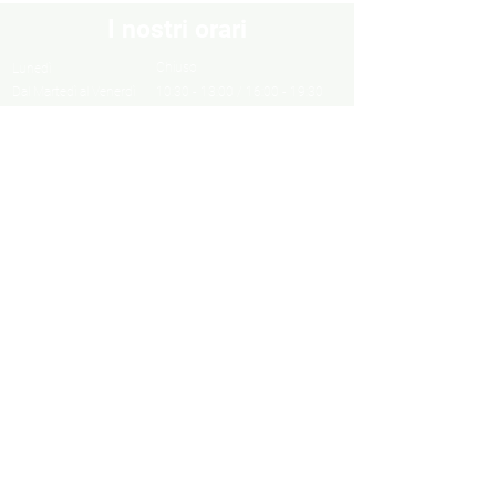
I nostri orari
Chiuso
Lunedì
Dal Martedì al Venerdì
10:30 - 13:00 / 16:00 - 19:30
Sabato
10:00 - 13:00 / 15:00 - 19:00
Domenica
Chiuso
Informazioni
Informazioni legali
Privacy Policy
Cookie Policy