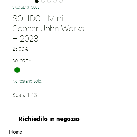
SKU: SL4315002
SOLIDO - Mini
Cooper John Works
– 2023
Prezzo
25,00 €
COLORE
*
Ne restano solo: 1
Scala 1:43
Richiedilo in negozio
Nome