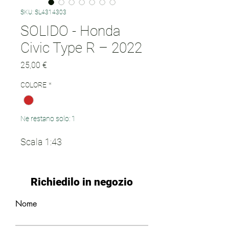
SKU: SL4314303
SOLIDO - Honda
Civic Type R – 2022
Prezzo
25,00 €
COLORE
*
Ne restano solo: 1
Scala 1:43
Richiedilo in negozio
Nome