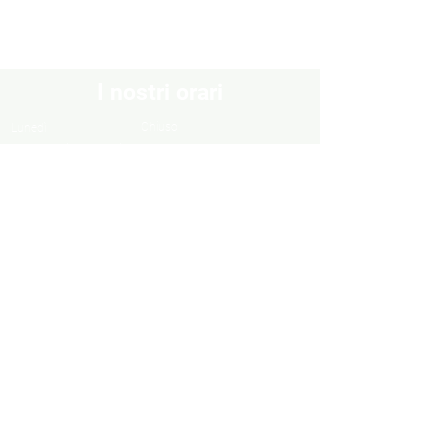
I nostri orari
Chiuso
Lunedì
Dal Martedì al Venerdì
10:30 - 13:00 / 16:00 - 19:30
Sabato
10:00 - 13:00 / 15:00 - 19:00
Domenica
Chiuso
Informazioni
Informazioni legali