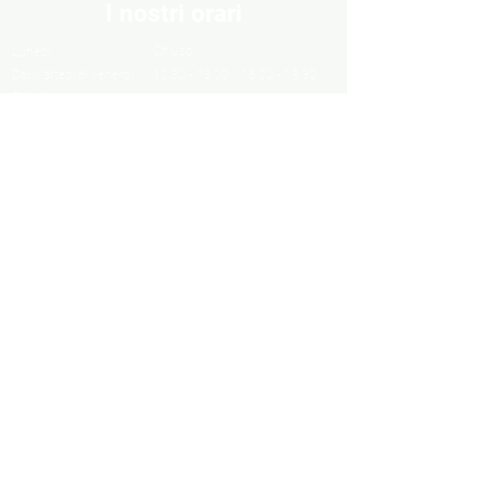
I nostri orari
Chiuso
Lunedì
Dal Martedì al Venerdì
10:30 - 13:00 / 16:00 - 19:30
Sabato
10:00 - 13:00 / 15:00 - 19:00
Domenica
Chiuso
Informazioni
Informazioni legali
Privacy Policy
Cookie Policy