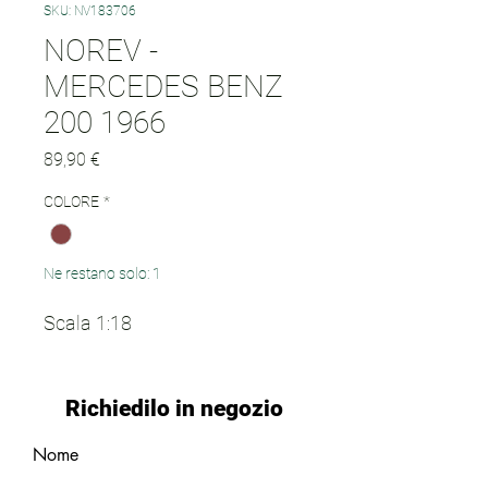
SKU: NV183706
NOREV -
MERCEDES BENZ
200 1966
Prezzo
89,90 €
COLORE
*
Ne restano solo: 1
Scala 1:18
Richiedilo in negozio
Nome