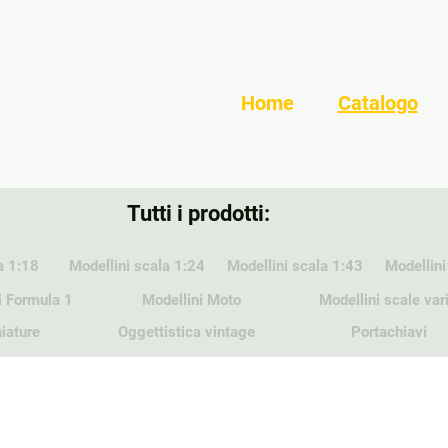
Home
Catalogo
Tutti i prodotti:
a 1:18
Modellini scala 1:24
Modellini scala 1:43
Modellini
i Formula 1
Modellini Moto
Modellini scale var
iature
Oggettistica vintage
Portachiavi