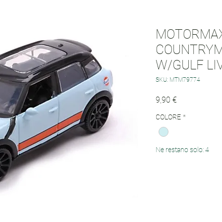
MOTORMAX 
COUNTRYM
W/GULF LI
SKU: MTM79774
Prezzo
9,90 €
COLORE
*
Ne restano solo: 4