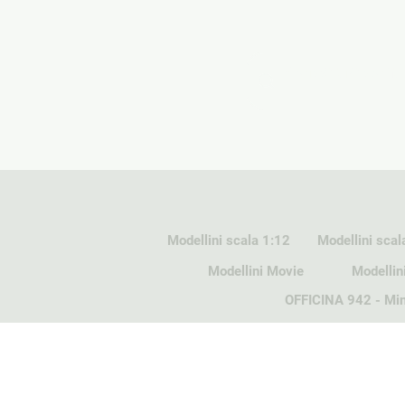
Modellini scala 1:12
Modellini scal
Modellini Movie
Modellin
OFFICINA 942 - Min