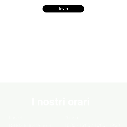
Invia
I nostri orari
Lunedì
Chiuso
10:30 - 13:00 / 16:00 - 19:30
Dal Martedì al Venerdì