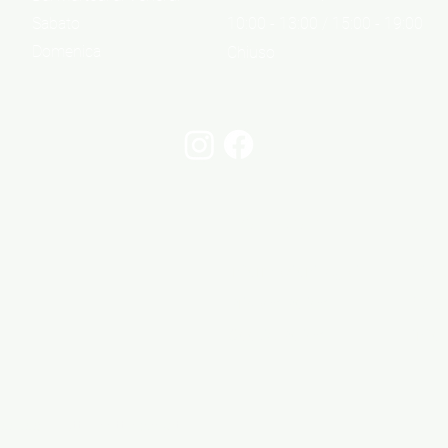
Sabato
10:00 - 13:00 / 15:00 - 19:00
Domenica
Chiuso
Informazioni
Cont
Informazioni legali
Via 
Privacy Policy
06 6
Cookie Policy
info@
05 - Tutti i diritti riservati.