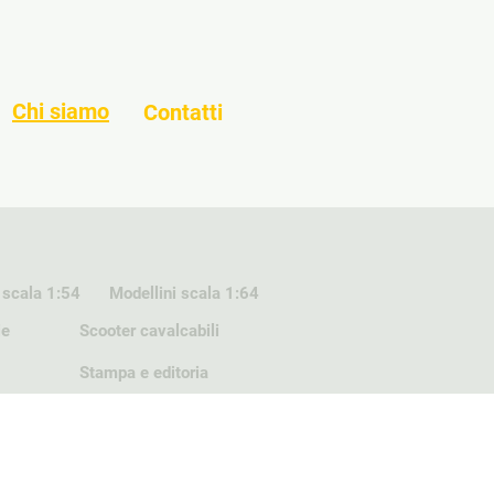
Chi siamo
Contatti
 scala 1:54
Modellini scala 1:64
ie
Scooter cavalcabili
Stampa e editoria