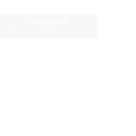
I nostri orari
Chiuso
Lunedì
Dal Martedì al Venerdì
10:30 - 13:00 / 16:00 - 19:30
Sabato
10:00 - 13:00 / 15:00 - 19:00
Domenica
Chiuso
Informazioni
Informazioni legali
Privacy Policy