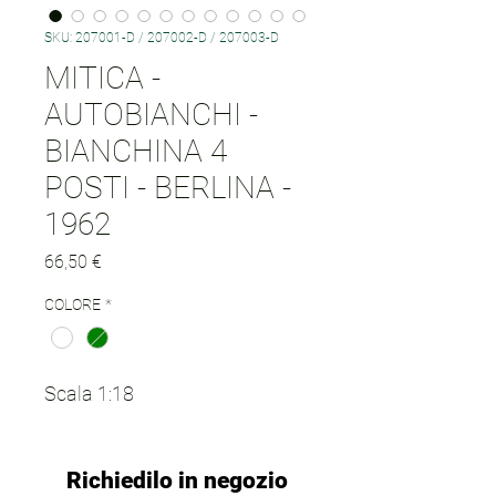
SKU: 207001-D / 207002-D / 207003-D
MITICA -
AUTOBIANCHI -
BIANCHINA 4
POSTI - BERLINA -
1962
Prezzo
66,50 €
COLORE
*
Scala 1:18
Richiedilo in negozio