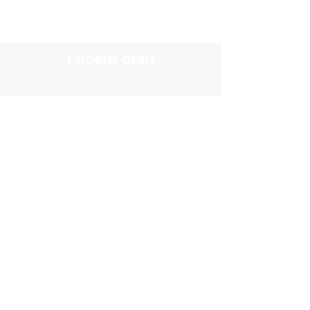
I nostri orari
Chiuso
Lunedì
Dal Martedì al Venerdì
10:30 - 13:00 / 16:00 - 19:30
Sabato
10:00 - 13:00 / 15:00 - 19:00
Domenica
Chiuso
Informazioni
Informazioni legali