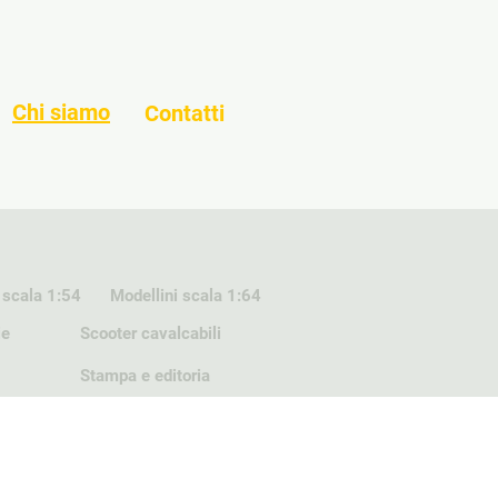
Chi siamo
Contatti
 scala 1:54
Modellini scala 1:64
ie
Scooter cavalcabili
Stampa e editoria