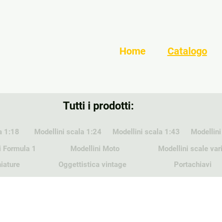
Home
Catalogo
Tutti i prodotti:
a 1:18
Modellini scala 1:24
Modellini scala 1:43
Modellini
i Formula 1
Modellini Moto
Modellini scale var
iature
Oggettistica vintage
Portachiavi