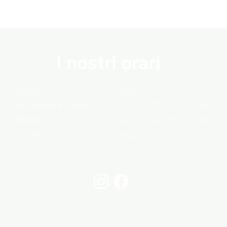
I nostri orari
Lunedì
Chiuso
10:30 - 13:00 / 16:00 - 19:30
Dal Martedì al Venerdì
Sabato
10:00 - 13:00 / 15:00 - 19:00
Domenica
Chiuso
Informazioni
Cont