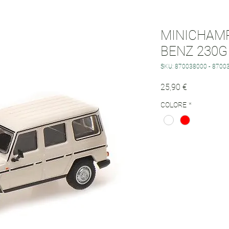
MINICHAMP
BENZ 230G 
SKU: 870038000 - 8700
Prezzo
25,90 €
COLORE
*