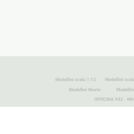
Modellini scala 1:12
Modellini scal
Modellini Movie
Modellin
OFFICINA 942 - Min