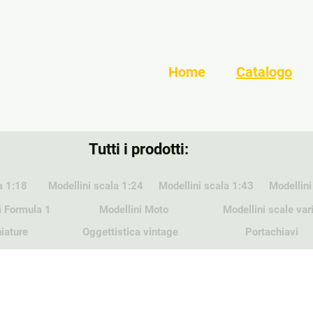
Home
Catalogo
Tutti i prodotti:
a 1:18
Modellini scala 1:24
Modellini scala 1:43
Modellini
i Formula 1
Modellini Moto
Modellini scale var
iature
Oggettistica vintage
Portachiavi