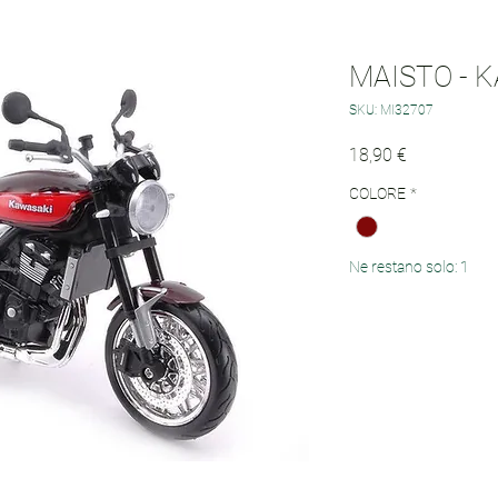
MAISTO - 
SKU: MI32707
Prezzo
18,90 €
COLORE
*
Ne restano solo: 1