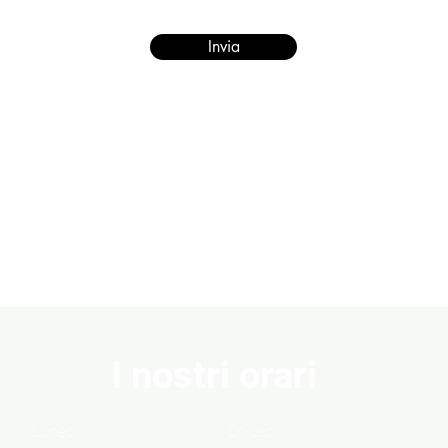
Invia
I nostri orari
Lunedì
Chiuso