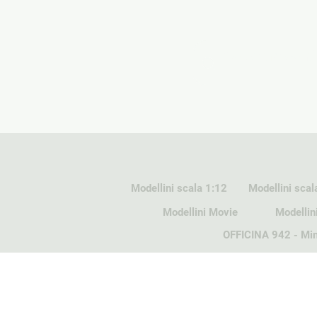
Modellini scala 1:12
Modellini scal
Modellini Movie
Modellin
OFFICINA 942 - Min