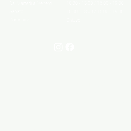
10:30 - 13:00 / 16:00 - 19:30
Dal Martedì al Venerdì
Sabato
10:00 - 13:00 / 15:00 - 19:00
Domenica
Chiuso
Informazioni
Cont
Informazioni legali
Via 
Privacy Policy
06 6
Cookie Policy
info@
05 - Tutti i diritti riservati.