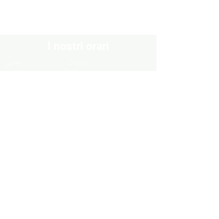
I nostri orari
Chiuso
Lunedì
Dal Martedì al Venerdì
10:30 - 13:00 / 16:00 - 19:30
Sabato
10:00 - 13:00 / 15:00 - 19:00
Domenica
Chiuso
Informazioni
Informazioni legali