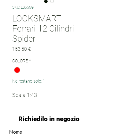
SKU: LS556G
LOOKSMART -
Ferrari 12 Cilindri
Spider
Prezzo
153,50 €
COLORE
*
Ne restano solo: 1
Scala 1:43
Richiedilo in negozio
Nome