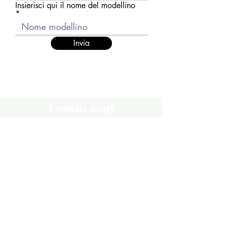
Insierisci qui il nome del modellino
Invia
I nostri orari
Chiuso
Lunedì
Dal Martedì al Venerdì
10:30 - 13:00 / 16:00 - 19:30
Sabato
10:00 - 13:00 / 15:00 - 19:00
Domenica
Chiuso