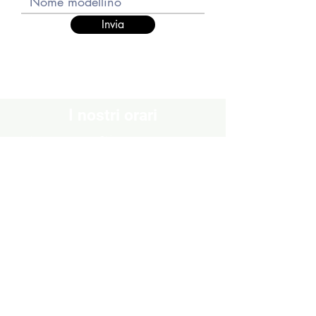
Invia
I nostri orari
Chiuso
Lunedì
Dal Martedì al Venerdì
10:30 - 13:00 / 16:00 - 19:30
Sabato
10:00 - 13:00 / 15:00 - 19:00
Domenica
Chiuso