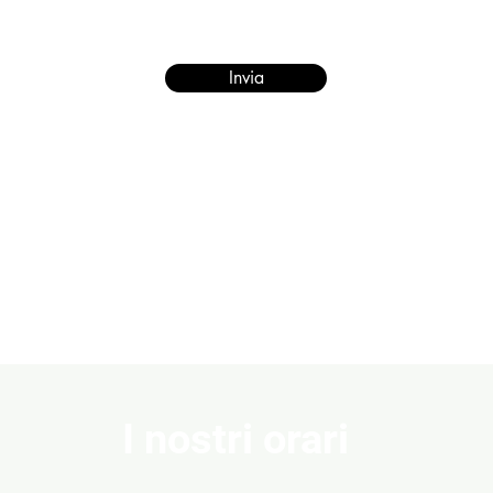
Invia
I nostri orari