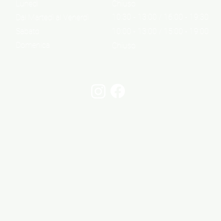
Lunedì
Chiuso
10:30 - 13:00 / 16:00 - 19:30
Dal Martedì al Venerdì
Sabato
10:00 - 13:00 / 15:00 - 19:00
Domenica
Chiuso
Informazioni
Cont
Informazioni legali
Via 
Privacy Policy
06 6
Cookie Policy
info@