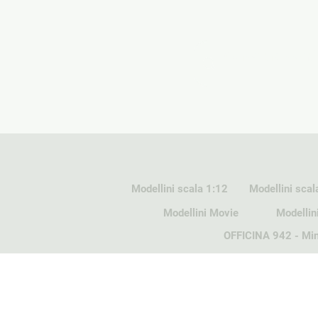
Modellini scala 1:12
Modellini scal
Modellini Movie
Modellin
OFFICINA 942 - Min