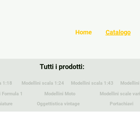
Home
Catalogo
Tutti i prodotti:
a 1:18
Modellini scala 1:24
Modellini scala 1:43
Modellini
i Formula 1
Modellini Moto
Modellini scale var
iature
Oggettistica vintage
Portachiavi