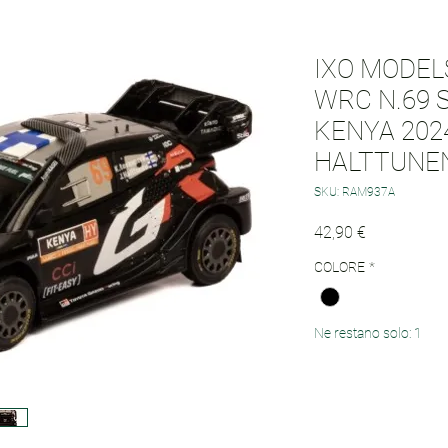
IXO MODEL
WRC N.69 
KENYA 202
HALTTUNE
SKU: RAM937A
Prezzo
42,90 €
COLORE
*
Ne restano solo: 1