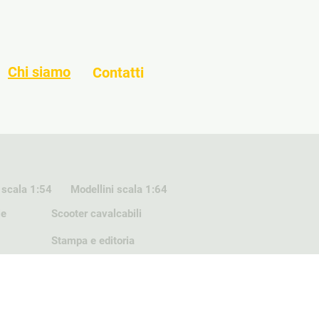
Chi siamo
Contatti
 scala 1:54
Modellini scala 1:64
ie
Scooter cavalcabili
Stampa e editoria