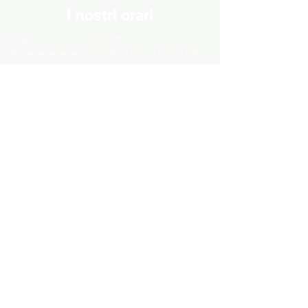
I nostri orari
Chiuso
Lunedì
Dal Martedì al Venerdì
10:30 - 13:00 / 16:00 - 19:30
Sabato
10:00 - 13:00 / 15:00 - 19:00
Domenica
Chiuso
Informazioni
Informazioni legali
Privacy Policy
Cookie Policy