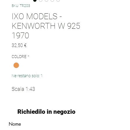
SKU: TR203
IXO MODELS -
KENWORTH W 925
1970
Prezzo
32,50 €
COLORE
*
Ne restano solo: 1
Scala 1:43
Richiedilo in negozio
Nome