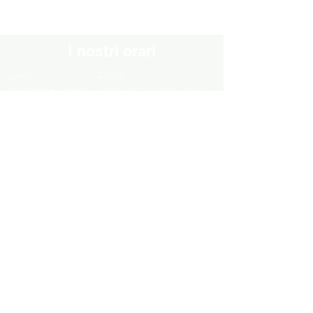
I nostri orari
Chiuso
Lunedì
Dal Martedì al Venerdì
10:30 - 13:00 / 16:00 - 19:30
Sabato
10:00 - 13:00 / 15:00 - 19:00
Domenica
Chiuso
Informazioni
Informazioni legali
Privacy Policy