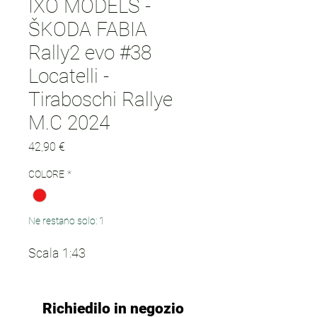
IXO MODELS -
ŠKODA FABIA
Rally2 evo #38
Locatelli -
Tiraboschi Rallye
M.C 2024
Prezzo
42,90 €
COLORE
*
Ne restano solo: 1
Scala 1:43
Richiedilo in negozio