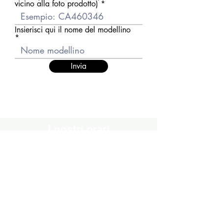
vicino alla foto prodotto)
Insierisci qui il nome del modellino
Invia
I nostri orari
Chiuso
Lunedì
Dal Martedì al Venerdì
10:30 - 13:00 / 16:00 - 19:30
Sabato
10:00 - 13:00 / 15:00 - 19:00
Domenica
Chiuso