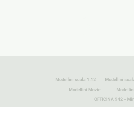
Modellini scala 1:12
Modellini scal
Modellini Movie
Modellin
OFFICINA 942 - Min