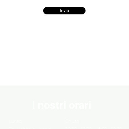
Invia
I nostri orari
Lunedì
Chiuso