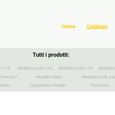
Home
Catalogo
Tutti i prodotti:
a 1:18
Modellini scala 1:24
Modellini scala 1:43
Modellini
i Formula 1
Modellini Moto
Modellini scale var
iature
Oggettistica vintage
Portachiavi