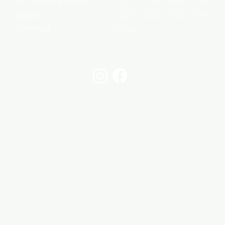
10:30 - 13:00 / 16:00 - 19:30
Dal Martedì al Venerdì
Sabato
10:00 - 13:00 / 15:00 - 19:00
Domenica
Chiuso
Informazioni
Cont
Informazioni legali
Via 
Privacy Policy
06 6
Cookie Policy
info@
05 - Tutti i diritti riservati.