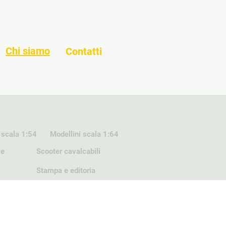
Chi siamo
Contatti
 scala 1:54
Modellini scala 1:64
ie
Scooter cavalcabili
Stampa e editoria