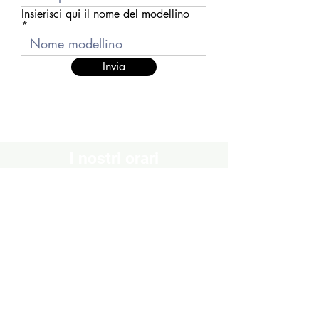
Insierisci qui il nome del modellino
Invia
I nostri orari
Chiuso
Lunedì
Dal Martedì al Venerdì
10:30 - 13:00 / 16:00 - 19:30
Sabato
10:00 - 13:00 / 15:00 - 19:00
Domenica
Chiuso