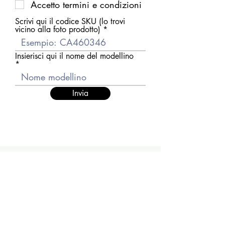
Accetto termini e condizioni
Scrivi qui il codice SKU (lo trovi
vicino alla foto prodotto)
Insierisci qui il nome del modellino
Invia
I nostri orari
Chiuso
Lunedì
Dal Martedì al Venerdì
10:30 - 13:00 / 16:00 - 19:30
Sabato
10:00 - 13:00 / 15:00 - 19:00
Domenica
Chiuso