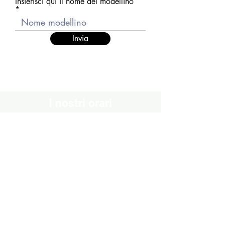
Insierisci qui il nome del modellino
Invia
I nostri orari
Chiuso
Lunedì
Dal Martedì al Venerdì
10:30 - 13:00 / 16:00 - 19:30
Sabato
10:00 - 13:00 / 15:00 - 19:00
Domenica
Chiuso