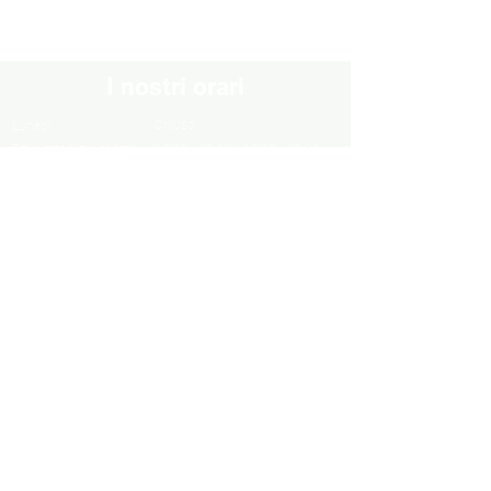
I nostri orari
Chiuso
Lunedì
Dal Martedì al Venerdì
10:30 - 13:00 / 16:00 - 19:30
Sabato
10:00 - 13:00 / 15:00 - 19:00
Domenica
Chiuso
Informazioni
Informazioni legali