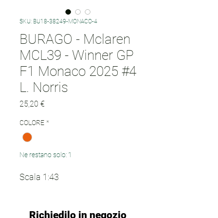
SKU: BU18-38249-MONACO-4
BURAGO - Mclaren
MCL39 - Winner GP
F1 Monaco 2025 #4
L. Norris
Prezzo
25,20 €
COLORE
*
Ne restano solo: 1
Scala 1:43
Richiedilo in negozio