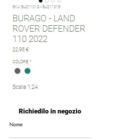
SKU: BU21101G - BU21101S
BURAGO - LAND
ROVER DEFENDER
110 2022
Prezzo
22,95 €
COLORE
*
Scala 1:24
Richiedilo in negozio
Nome