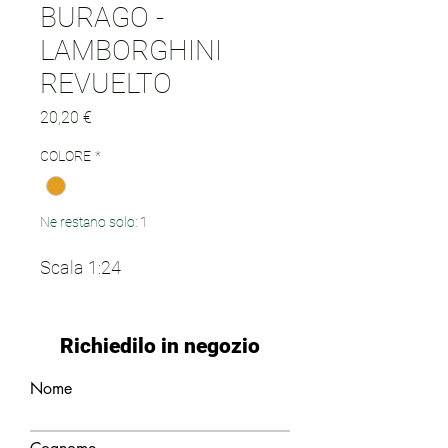
BURAGO -
LAMBORGHINI
REVUELTO
Prezzo
20,20 €
COLORE
*
Ne restano solo: 1
Scala 1:24
Richiedilo in negozio
Nome