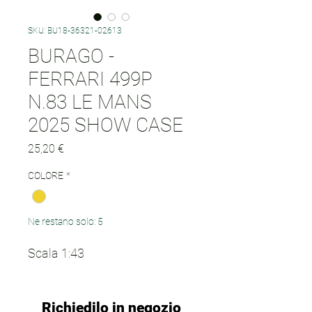
SKU: BU18-36321-02613
BURAGO -
FERRARI 499P
N.83 LE MANS
2025 SHOW CASE
Prezzo
25,20 €
COLORE
*
Ne restano solo: 5
Scala 1:43
Richiedilo in negozio