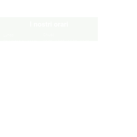
I nostri orari
Chiuso
Lunedì
Dal Martedì al Venerdì
10:30 - 13:00 / 16:00 - 19:30
Sabato
10:00 - 13:00 / 15:00 - 19:00
Domenica
Chiuso
Informazioni
Informazioni legali