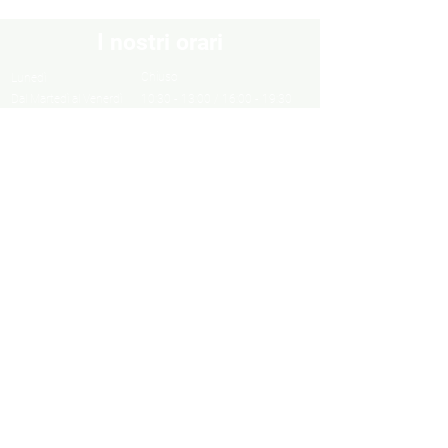
I nostri orari
Chiuso
Lunedì
Dal Martedì al Venerdì
10:30 - 13:00 / 16:00 - 19:30
Sabato
10:00 - 13:00 / 15:00 - 19:00
Domenica
Chiuso
Informazioni
Informazioni legali
Privacy Policy
Cookie Policy