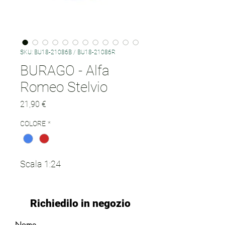
SKU: BU18-21086B / BU18-21086R
BURAGO - Alfa
Romeo Stelvio
Prezzo
21,90 €
COLORE
*
Scala 1:24
Richiedilo in negozio
Nome