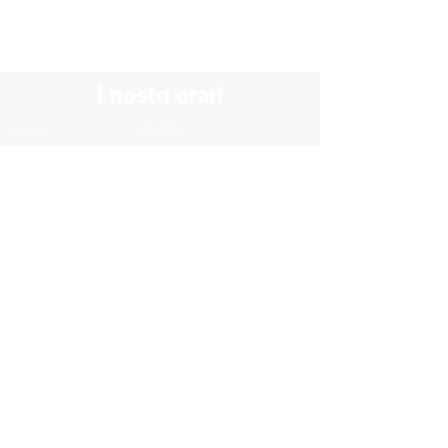
I nostri orari
Chiuso
Lunedì
Dal Martedì al Venerdì
10:30 - 13:00 / 16:00 - 19:30
Sabato
10:00 - 13:00 / 15:00 - 19:00
Domenica
Chiuso
Informazioni
Informazioni legali