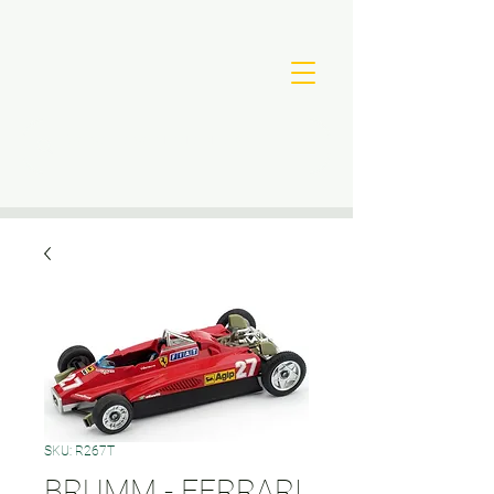
SKU: R267T
BRUMM - FERRARI