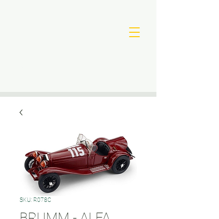
SKU: R078C
BRUMM - ALFA