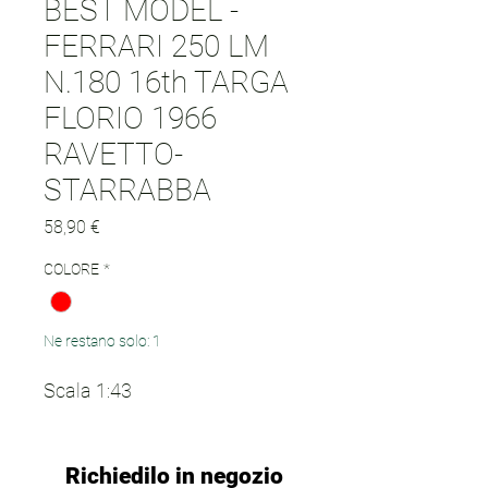
BEST MODEL -
FERRARI 250 LM
N.180 16th TARGA
FLORIO 1966
RAVETTO-
STARRABBA
Prezzo
58,90 €
COLORE
*
Ne restano solo: 1
Scala 1:43
Richiedilo in negozio