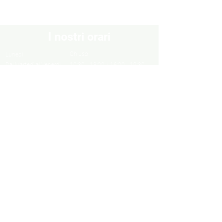
I nostri orari
Chiuso
Lunedì
Dal Martedì al Venerdì
10:30 - 13:00 / 16:00 - 19:30
Sabato
10:00 - 13:00 / 15:00 - 19:00
Domenica
Chiuso
Informazioni
Informazioni legali
Privacy Policy